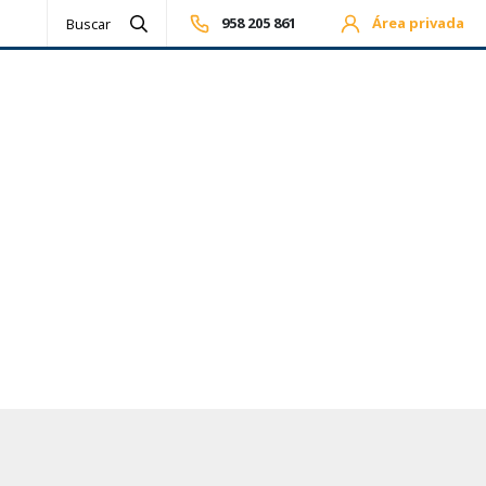
958 205 861
Área privada
Realizar búsqueda