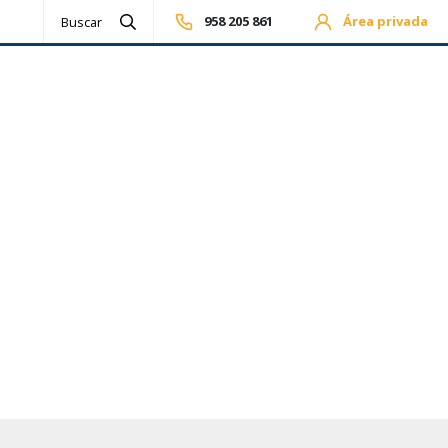
958 205 861
Área privada
Realizar búsqueda